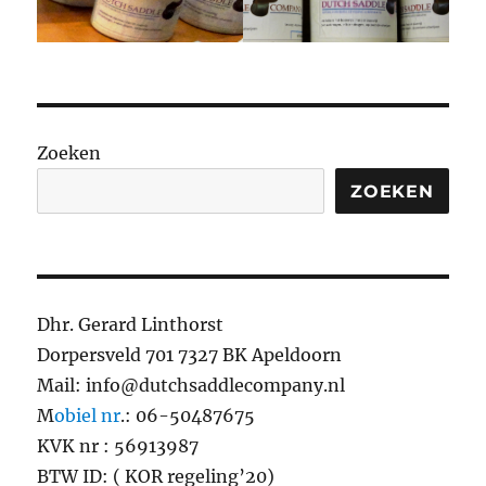
Zoeken
ZOEKEN
Dhr. Gerard Linthorst
Dorpersveld 701 7327 BK Apeldoorn
Mail: info@dutchsaddlecompany.nl
M
obiel nr
.: 06-50487675
KVK nr : 56913987
BTW ID: ( KOR regeling’20)