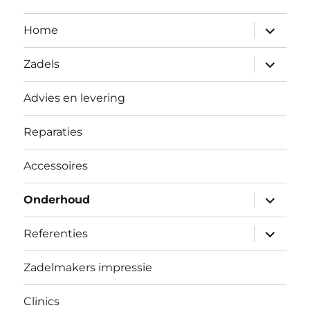
submen
Home
uitvouw
submen
Zadels
uitvouw
Advies en levering
Reparaties
Accessoires
submen
Onderhoud
uitvouw
submen
Referenties
uitvouw
Zadelmakers impressie
Clinics