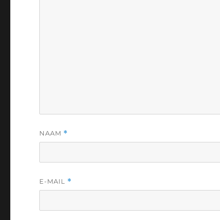
NAAM
*
E-MAIL
*