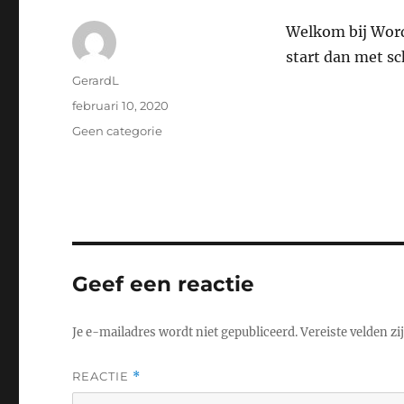
Welkom bij WordP
start dan met sc
Auteur
GerardL
Geplaatst
februari 10, 2020
op
Categorieën
Geen categorie
Geef een reactie
Je e-mailadres wordt niet gepubliceerd.
Vereiste velden z
REACTIE
*