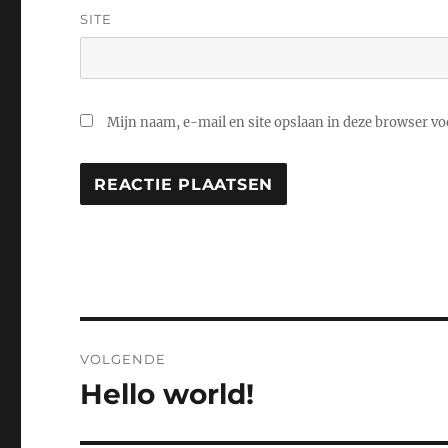
SITE
Mijn naam, e-mail en site opslaan in deze browser voo
Bericht
VOLGENDE
navigatie
Hello world!
Volgend
bericht: